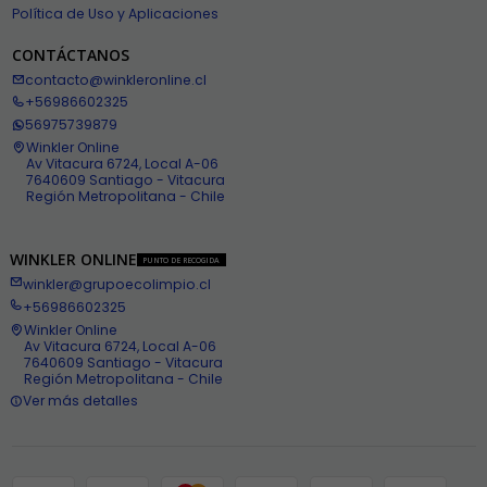
Política de Uso y Aplicaciones
CONTÁCTANOS
contacto@winkleronline.cl
+56986602325
56975739879
Winkler Online
Av Vitacura 6724, Local A-06
7640609 Santiago - Vitacura
Región Metropolitana - Chile
WINKLER ONLINE
PUNTO DE RECOGIDA
winkler@grupoecolimpio.cl
+56986602325
Winkler Online
Av Vitacura 6724, Local A-06
7640609 Santiago - Vitacura
Región Metropolitana - Chile
Ver más detalles