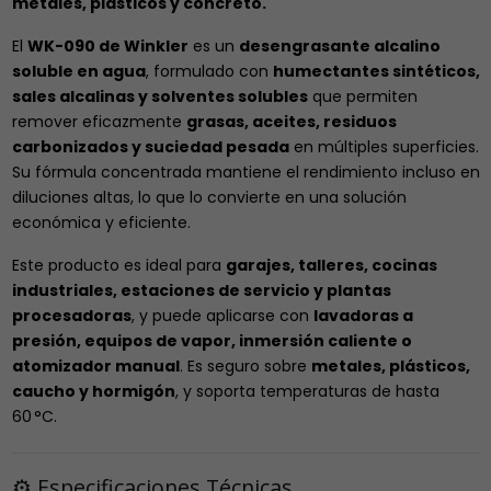
metales, plásticos y concreto.
El
WK-090 de Winkler
es un
desengrasante alcalino
soluble en agua
, formulado con
humectantes sintéticos,
sales alcalinas y solventes solubles
que permiten
remover eficazmente
grasas, aceites, residuos
carbonizados y suciedad pesada
en múltiples superficies.
Su fórmula concentrada mantiene el rendimiento incluso en
diluciones altas, lo que lo convierte en una solución
económica y eficiente.
Este producto es ideal para
garajes, talleres, cocinas
industriales, estaciones de servicio y plantas
procesadoras
, y puede aplicarse con
lavadoras a
presión, equipos de vapor, inmersión caliente o
atomizador manual
. Es seguro sobre
metales, plásticos,
caucho y hormigón
, y soporta temperaturas de hasta
60 °C.
⚙️ Especificaciones Técnicas