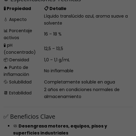
🧪 Propiedad
📋 Detalle
Líquido translúcido azul, aroma suave a
💧 Aspecto
solvente
📊 Porcentaje
16 – 18 %
activos
🧪 pH
12,5 – 13,5
(concentrado)
📦 Densidad
1,0 – 1,1 g/mL
🔥 Punto de
No inflamable
inflamación
💦 Solubilidad
Completamente soluble en agua
2 años en condiciones normales de
📆 Estabilidad
almacenamiento
✅ Beneficios Clave
🧼
Desengrasa motores, equipos, pisos y
superficies industriales