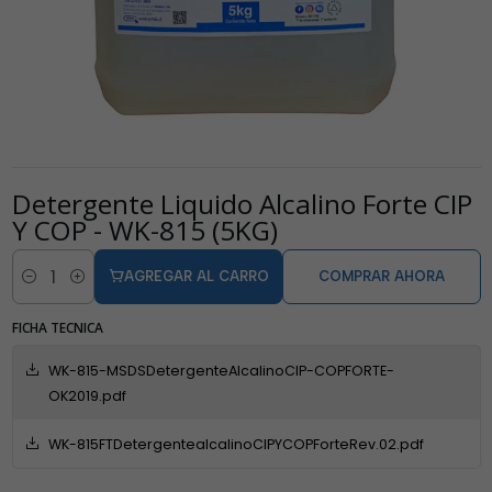
Detergente Liquido Alcalino Forte CIP
Y COP - WK-815 (5KG)
AGREGAR AL CARRO
COMPRAR AHORA
Cantidad
FICHA TECNICA
WK-815-MSDSDetergenteAlcalinoCIP-COPFORTE-
OK2019.pdf
WK-815FTDetergentealcalinoCIPYCOPForteRev.02.pdf