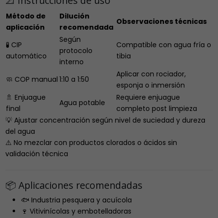
📐 Instrucciones de uso
Método de
Dilución
Observaciones técnicas
aplicación
recomendada
Según
🧪 CIP
Compatible con agua fría o
protocolo
automático
tibia
interno
Aplicar con rociador,
🧼 COP manual
1:10 a 1:50
esponja o inmersión
🚿 Enjuague
Requiere enjuague
Agua potable
final
completo post limpieza
💡 Ajustar concentración según nivel de suciedad y dureza
del agua
⚠️ No mezclar con productos clorados o ácidos sin
validación técnica
📦 Aplicaciones recomendadas
🐟 Industria pesquera y acuícola
🍷 Vitivinícolas y embotelladoras