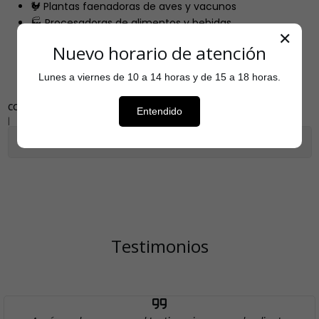
🐓 Plantas faenadoras de aves y vacunos
🏭 Procesadoras de alimentos y bebidas
✕
🧼 Equipos técnicos, tuberías, tanques y superficies
Nuevo horario de atención
lavables
Lunes a viernes de 10 a 14 horas y de 15 a 18 horas.
COMPARTIR
Entendido
|
Mostrar stock de ubicaciones
Testimonios