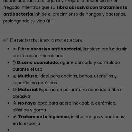
acanalado facilita el agarre y mejora la eficiencia en el
fregado, mientras que su
fibra abrasiva con tratamiento
antibacterial
inhibe el crecimiento de hongos y bacterias,
prolongando su vida útil.
✅ Características destacadas
🧼
Fibra abrasiva antibacterial
, limpieza profunda sin
proliferación microbiana
✋
Diseño acanalado
, agarre cómodo y controlado
durante el uso
🧽
Multiuso
, ideal para cocinas, baños, utensilios y
superficies metálicas
🟡
Material
: Espuma de poliuretano adherida a fibra
abrasiva
🧴
No raya
, apta para acero inoxidable, cerámica,
plástico y goma
🌱
Tratamiento higiénico
, inhibe hongos y bacterias
en la esponja