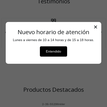
Testimonios
✕
Aquí puedes agregar el testimonio que cada cliente
Nuevo horario de atención
entregó sobre tu tienda para aumentar el reconocimiento
de tu marca.
Lunes a viernes de 10 a 14 horas y de 15 a 18 horas.
Nombre del autor
Entendido
Productos Destacados
2-36-552
|
Winkler