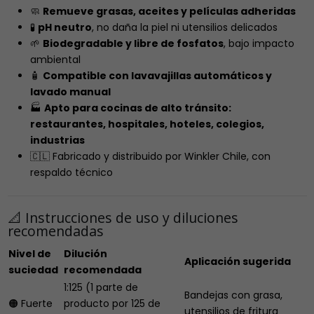
🧼
Remueve grasas, aceites y películas adheridas
🧪
pH neutro
, no daña la piel ni utensilios delicados
🌱
Biodegradable y libre de fosfatos
, bajo impacto
ambiental
🧴
Compatible con lavavajillas automáticos y
lavado manual
🏭
Apto para cocinas de alto tránsito:
restaurantes, hospitales, hoteles, colegios,
industrias
🇨🇱 Fabricado y distribuido por Winkler Chile, con
respaldo técnico
📐 Instrucciones de uso y diluciones
recomendadas
Nivel de
Dilución
Aplicación sugerida
suciedad
recomendada
1:125 (1 parte de
Bandejas con grasa,
🟠 Fuerte
producto por 125 de
utensilios de fritura