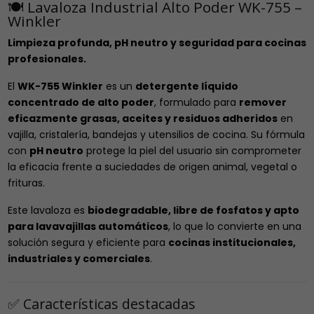
🍽️ Lavaloza Industrial Alto Poder WK-755 –
Winkler
Limpieza profunda, pH neutro y seguridad para cocinas
profesionales.
El
WK-755 Winkler
es un
detergente líquido
concentrado de alto poder
, formulado para
remover
eficazmente grasas, aceites y residuos adheridos
en
vajilla, cristalería, bandejas y utensilios de cocina. Su fórmula
con
pH neutro
protege la piel del usuario sin comprometer
la eficacia frente a suciedades de origen animal, vegetal o
frituras.
Este lavaloza es
biodegradable, libre de fosfatos y apto
para lavavajillas automáticos
, lo que lo convierte en una
solución segura y eficiente para
cocinas institucionales,
industriales y comerciales
.
✅ Características destacadas