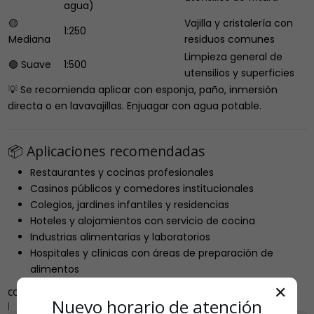
agua)
🟡
Vajilla y cristalería con
1:250
Mediana
residuos comunes
Limpieza general de
🟢 Suave
1:500
utensilios y superficies
💡 Se recomienda aplicar con esponja, paño, inmersión
directa o en lavavajillas. Enjuagar con agua potable.
📦 Aplicaciones recomendadas
Restaurantes y cocinas profesionales
Casinos públicos y comedores institucionales
Colegios, jardines infantiles y residencias
Hoteles y alojamientos con servicio de cocina
Industrias alimentarias y laboratorios
Hospitales y clínicas con áreas de preparación de
alimentos
✕
COMPARTIR
Nuevo horario de atención
|