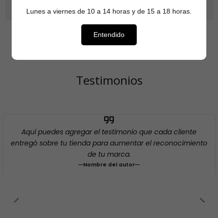
Mostrar stock de ubicaciones
Lunes a viernes de 10 a 14 horas y de 15 a 18 horas.
Entendido
Testimonios
Aquí puedes agregar el testimonio que cada cliente
entregó sobre tu tienda para aumentar el reconocimiento
de tu marca.
Nombre del autor