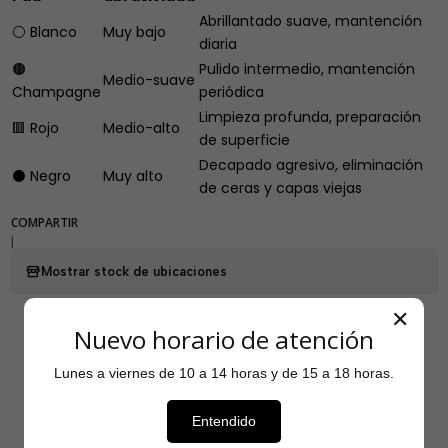
Abrillantado suave, mantención
⚪ Blanco
Muy bajo
diaria
🟤
Pulido intermedio, mantención
Medio-suave
Champagne
periódica
Limpieza profunda, preparación
🟥 Rojo
Medio-alto
de superficie
Decapado agresivo, eliminación
⚫ Negro
Muy alto
de ceras y capas viejas
COMPARTIR
|
Mostrar stock de ubicaciones
✕
Nuevo horario de atención
Lunes a viernes de 10 a 14 horas y de 15 a 18 horas.
Testimonios
Entendido