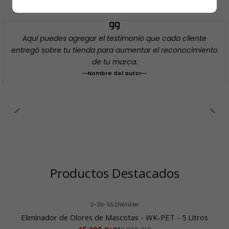
Aquí puedes agregar el testimonio que cada cliente
entregó sobre tu tienda para aumentar el reconocimiento
de tu marca.
Nombre del autor
Productos Destacados
2-36-552
|
Winkler
-23% OFF
Eliminador de Olores de Mascotas - WK-PET - 5 Litros