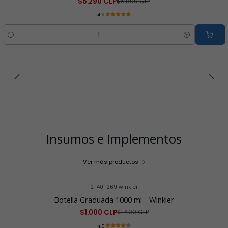
$5.290 CLP
$6.890 CLP
4.9
Cantidad
Insumos e Implementos
Ver más productos
2-40-269
|
winkler
-33% OFF
Botella Graduada 1000 ml - Winkler
$1.000 CLP
$1.490 CLP
4.0