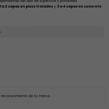
dependiendo del tipo de superficie y porosidad
1 a 2 capas en pisos tratados
y
3 a 4 capas en concreto
s
l reconocimiento de tu marca.