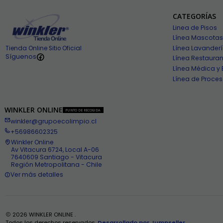
CATEGORÍAS
Linea de Pisos
Línea Mascotas
Línea Lavander
Tienda Online Sitio Oficial
Síguenos
Línea Restauran
Línea Médica y 
Línea de Proces
WINKLER ONLINE
PUNTO DE RECOGIDA
winkler@grupoecolimpio.cl
+56986602325
Winkler Online
Av Vitacura 6724, Local A-06
7640609 Santiago - Vitacura
Región Metropolitana - Chile
Ver más detalles
2026 WINKLER ONLINE .
Todos los derechos reservados.
Desarrollado por Jumpseller
.