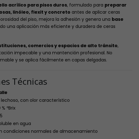
ello acrílico para pisos duros
, formulado para
preparar
sas, linóleo, flexit y concreto
antes de aplicar ceras
a porosidad del piso, mejora la adhesión y genera una
base
ndo una aplicación más eficiente y duradera de ceras
stituciones, comercios y espacios de alto tránsito
,
tación impecable y una mantención profesional. No
lamable y se aplica fácilmente en capas delgadas.
nes Técnicas
alle
 lechoso, con olor característico
 % ºBrix
,5
oluble en agua
en condiciones normales de almacenamiento