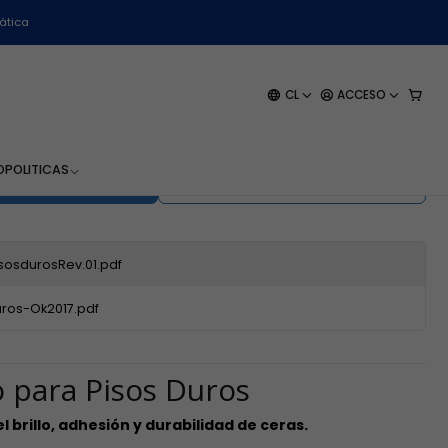
ro
ática
Pisos Duros Wk-618 - 1
CL
ACCESO
O
POLITICAS
EGAR AL CARRO
COMPRAR AHORA
osdurosRev.01.pdf
ros-Ok2017.pdf
o para Pisos Duros
l brillo, adhesión y durabilidad de ceras.