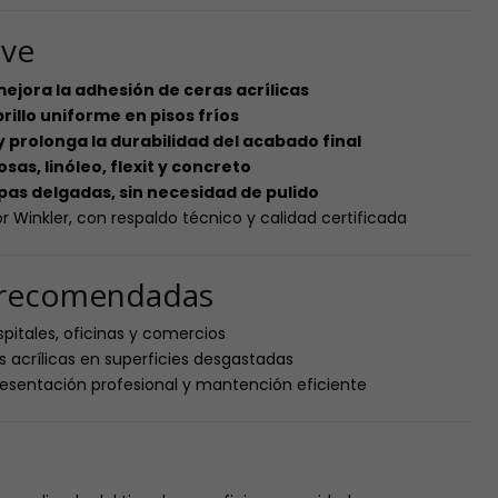
ave
ejora la adhesión de ceras acrílicas
illo uniforme en pisos fríos
 y prolonga la durabilidad del acabado final
as, linóleo, flexit y concreto
apas delgadas, sin necesidad de pulido
r Winkler, con respaldo técnico y calidad certificada
s recomendadas
ospitales, oficinas y comercios
s acrílicas en superficies desgastadas
resentación profesional y mantención eficiente