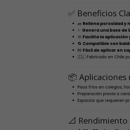
✅ Beneficios Cl
🧱
Rellena porosidad y m
✨
Genera una base de br
🧼
Facilita la aplicación
🔁
Compatible con baldos
🧤
Fácil de aplicar en c
🇨🇱 Fabricado en Chile po
📦 Aplicacione
Pisos fríos en colegios, h
Preparación previa a cera
Espacios que requieren p
📐 Rendimiento