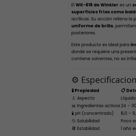
El
WK-618 de Winkler
es un
s
superficies frías como baldo
acrílicas. Su acción rellena l
uniforme de brillo
, permitie
posteriores.
Este producto es ideal para
in
donde se requiere una presen
contiene solventes, no es inf
⚙️ Especificacio
🧪 Propiedad
📋 Det
💧 Aspecto
Líquido
📊 Ingredientes activos
24 – 30
🧪 pH (concentrado)
8,0 – 9
💦 Solubilidad
Poco s
📆 Estabilidad
1 año 