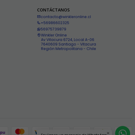
CONTÁCTANOS
contacto@winkleronline.cl
+56986602325
56975739879
Winkler Online
Av Vitacura 6724, Local A-06
7640609 Santiago - Vitacura
Región Metropolitana - Chile