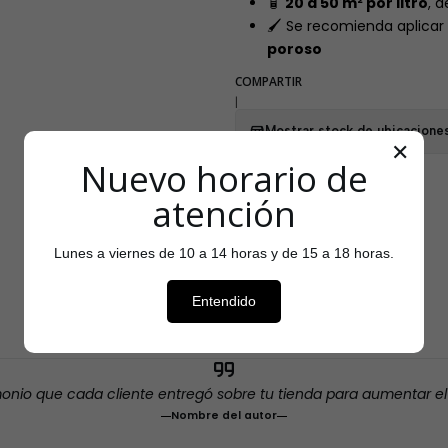
🧴
20 a 50 m² por litro
, 
🖌️ Se recomienda aplicar
poroso
COMPARTIR
|
Mostrar stock de ubicacione
✕
Nuevo horario de
atención
Lunes a viernes de 10 a 14 horas y de 15 a 18 horas.
Testimonios
Entendido
monio que cada cliente entregó sobre tu tienda para aumentar e
Nombre del autor