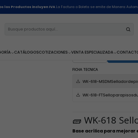
nicio
Línea de Pisos y Alfombras
Sellador de Pisos Duros Wk-618 - 1 Lit
s los Productos incluyen IVA
La Factura o Boleta se emite de Manera Autom
Sellador de 
Litro
GORÍA
CATÁLOGOS
COTIZACIONES
VENTA ESPECIALIZADA
CONTACT
AGR
Cantidad
FICHA TECNICA
WK-618-MSDMSelladordepis
WK-618-FTSelloparapisosdu
🧱 WK-618 Sell
Base acrílica para mejorar e