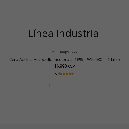
Línea Industrial
2-01-100
|
Winkler
Cera Acrilica Autobrillo Incolora al 18% - WK-630I - 1 Litro
$6.990 CLP
5.0