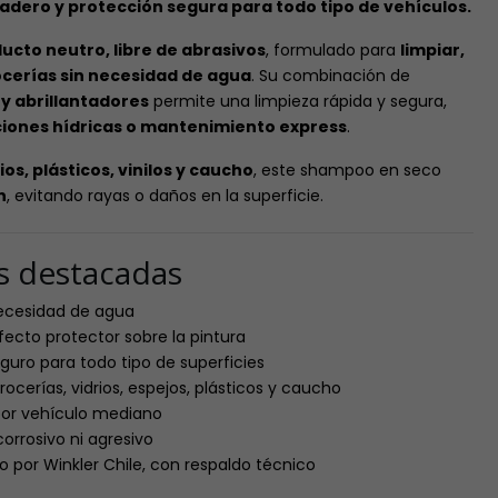
uradero y protección segura para todo tipo de vehículos.
ucto neutro, libre de abrasivos
, formulado para
limpiar,
ocerías sin necesidad de agua
. Su combinación de
y abrillantadores
permite una limpieza rápida y segura,
ciones hídricas o mantenimiento express
.
ios, plásticos, vinilos y caucho
, este shampoo en seco
n
, evitando rayas o daños en la superficie.
as destacadas
necesidad de agua
fecto protector sobre la pintura
eguro para todo tipo de superficies
rocerías, vidrios, espejos, plásticos y caucho
 por vehículo mediano
corrosivo ni agresivo
do por Winkler Chile, con respaldo técnico