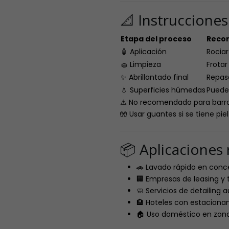
📐 Instruccione
Etapa del proceso
Reco
🧴 Aplicación
Rociar
🧽 Limpieza
Frota
✨ Abrillantado final
Repasa
💧 Superficies húmedas
Puede 
⚠️ No recomendado para barr
🧤 Usar guantes si se tiene piel
📦 Aplicacione
🚗 Lavado rápido en conce
🏢 Empresas de leasing y t
🧼 Servicios de detailing 
🏨 Hoteles con estaciona
🏠 Uso doméstico en zona