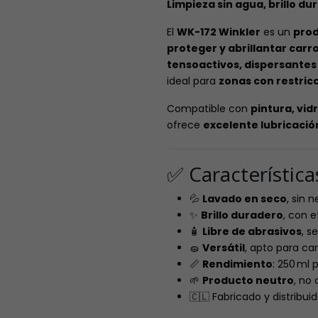
Limpieza sin agua, brillo d
El
WK-172 Winkler
es un
prod
proteger y abrillantar carr
tensoactivos, dispersantes 
ideal para
zonas con restric
Compatible con
pintura, vidr
ofrece
excelente lubricació
✅ Característic
💦
Lavado en seco
, sin 
✨
Brillo duradero
, con e
🧴
Libre de abrasivos
, s
🧽
Versátil
, apto para car
📏
Rendimiento
: 250 ml
🌱
Producto neutro
, no 
🇨🇱 Fabricado y distribui