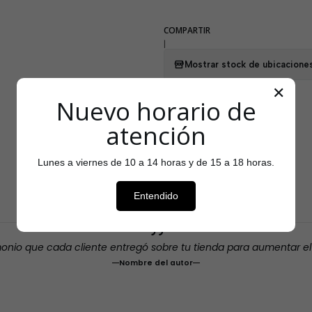
COMPARTIR
|
Mostrar stock de ubicacione
✕
Nuevo horario de
atención
Testimonios
Lunes a viernes de 10 a 14 horas y de 15 a 18 horas.
Entendido
monio que cada cliente entregó sobre tu tienda para aumentar e
Nombre del autor