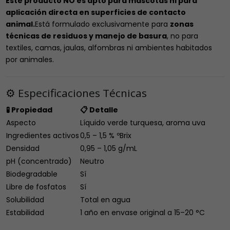
Este producto NO es apto para mascotas ni para
aplicación directa en superficies de contacto
animal.
Está formulado exclusivamente para
zonas
técnicas de residuos y manejo de basura
, no para
textiles, camas, jaulas, alfombras ni ambientes habitados
por animales.
⚙️ Especificaciones Técnicas
🧪 Propiedad
📋 Detalle
Aspecto
Líquido verde turquesa, aroma uva
Ingredientes activos
0,5 – 1,5 % ºBrix
Densidad
0,95 – 1,05 g/mL
pH (concentrado)
Neutro
Biodegradable
Sí
Libre de fosfatos
Sí
Solubilidad
Total en agua
Estabilidad
1 año en envase original a 15–20 °C